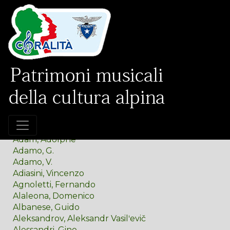
PARTITURE - Nomi
Abt, Franz
Adam, Adolphe
Adamo, G.
Adamo, V.
Adiasini, Vincenzo
Agnoletti, Fernando
Alaleona, Domenico
Albanese, Guido
Aleksandrov, Aleksandr Vasilʹevič
Alessandri, Gino