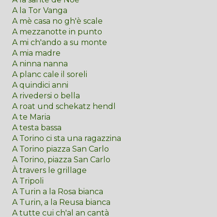
A la Tor Vanga
A mè casa no gh'è scale
A mezzanotte in punto
A mi ch'ando a su monte
A mia madre
A ninna nanna
A planc cale il soreli
A quindici anni
A rivedersi o bella
A roat und schekatz hendl
A te Maria
A testa bassa
A Torino ci sta una ragazzina
A Torino piazza San Carlo
A Torino, piazza San Carlo
À travers le grillage
A Tripoli
A Turin a la Rosa bianca
A Turin, a la Reusa bianca
A tutte cui ch'al an cantà