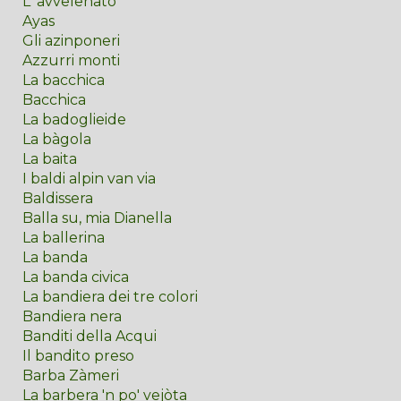
L' avvelenato
Ayas
Gli azinponeri
Azzurri monti
La bacchica
Bacchica
La badoglieide
La bàgola
La baita
I baldi alpin van via
Baldissera
Balla su, mia Dianella
La ballerina
La banda
La banda civica
La bandiera dei tre colori
Bandiera nera
Banditi della Acqui
Il bandito preso
Barba Zàmeri
La barbera 'n po' vejòta