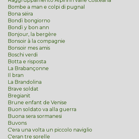
Raggruppamento Alpini in valle Costeana
Bombe a man e colpi di pugnal
Bona sëira
Bondì bongiorno
Bondì y bon ann
Bonjour, la bergère
Bonsoir à la compagnie
Bonsoir mes amis
Boschi verdi
Botta e risposta
La Brabançonne
Il bran
La Brandolina
Brave soldat
Bregianit
Brune enfant de Venise
Buon soldato va alla guerra
Buona sera sormanesi
Buvons
C'era una volta un piccolo naviglio
C'eran tre sorelle