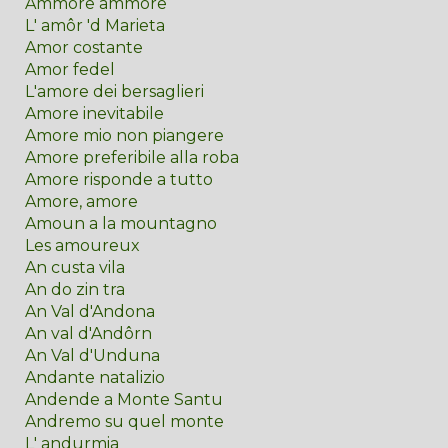
Ammore ammore
L' amôr 'd Marieta
Amor costante
Amor fedel
L'amore dei bersaglieri
Amore inevitabile
Amore mio non piangere
Amore preferibile alla roba
Amore risponde a tutto
Amore, amore
Amoun a la mountagno
Les amoureux
An custa vila
An do zin tra
An Val d'Andona
An val d'Andôrn
An Val d'Unduna
Andante natalizio
Andende a Monte Santu
Andremo su quel monte
L' andurmia