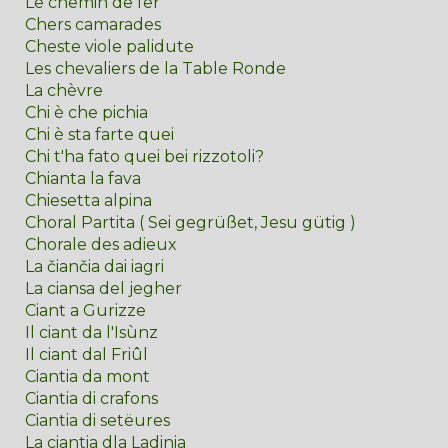
Le chemin de fer
Chers camarades
Cheste viole palidute
Les chevaliers de la Table Ronde
La chèvre
Chi è che pichia
Chi è sta farte quei
Chi t'ha fato quei bei rizzotoli?
Chianta la fava
Chiesetta alpina
Choral Partita ( Sei gegrüßet, Jesu gütig )
Chorale des adieux
La čiančia dai iagri
La ciansa del jegher
Ciant a Gurizze
Il ciant da l'Isùnz
Il ciant dal Friûl
Ciantia da mont
Ciantia di crafons
Ciantia di setëures
La ciantia dla Ladinia