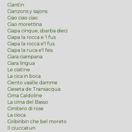
Ciantìn
Cianzons y sajons
Ciao ciao ciao
Ciao morettina
Ciapa cinque, sbarba dieci
Ciapa la rocca e 'l fus
Ciapa la rocca e'l fus
Ciapa la ruca e'l feis
Ciara ciampana
Ciara lingua
Le ciatìne
La cica in boca
Ciento vasille damme
Cieseta de Transacqua
Cima Caldoline
La cima del Basso
Cimitero di rose
La cioca
Ciribiribin che bel moreto
Il ciuccatun