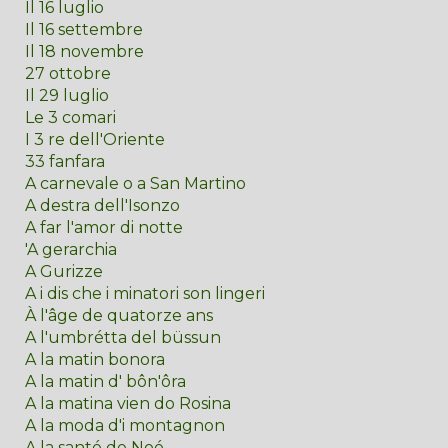
Il 16 luglio
Il 16 settembre
Il 18 novembre
27 ottobre
Il 29 luglio
Le 3 comari
I 3 re dell'Oriente
33 fanfara
A carnevale o a San Martino
A destra dell'Isonzo
A far l'amor di notte
'A gerarchia
A Gurizze
A i dis che i minatori son lingeri
À l'âge de quatorze ans
A l'umbrétta del büssun
A la matin bonora
A la matin d' bôn'ôra
A la matina vien do Rosina
A la moda d'i montagnon
A la santé de Noé