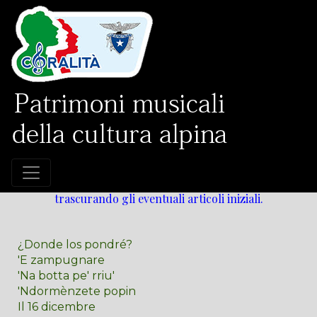
PARTITURE - Titoli
Attenzione! Il testo è ordinato alfabeticamente
trascurando gli eventuali articoli iniziali.
¿Donde los pondré?
'E zampugnare
'Na botta pe' rriu'
'Ndormènzete popin
Il 16 dicembre