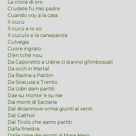
La croce di oro
Crudele fu mio padre
Cuando voy a la casa
Il cucù
Il cucù e lo sci
Il cuculo e la caneparola
Culvegia
Cuore ingrato
D'èn tché nou
Da Caporetto a Udine ci stanno gl'imboscati
Da orch in Martal
Da Ravina a Patóm
Da Siracusa a Trento
Da Udin siam partiti
Dae su monte 'e su nie
Dai monti di Sarzana
Dal diciannove ormai giunti al venti
Dal Gaithol
Dal Tirolo che siamo partiti
Dalla finestra
Dalle cime dei monti al Mare Nero