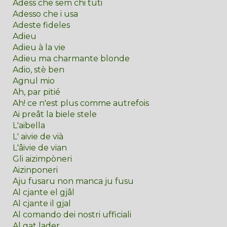
Adess che sem chi tuti
Adesso che i usa
Adeste fideles
Adieu
Adieu à la vie
Adieu ma charmante blonde
Adio, stè ben
Agnul mio
Ah, par pitié
Ah! ce n'est plus comme autrefois
Ai preât la biele stele
L'aibella
L' aivie de vià
L'âivie de vian
Gli aizimpòneri
Aizinponeri
Aju fusaru non manca ju fusu
Al cjante el gjâl
Al cjante il gjal
Al comando dei nostri ufficiali
Al gat lader